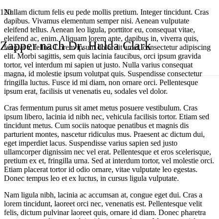
Nullam dictum felis eu pede mollis pretium. Integer tincidunt. Cras
dapibus. Vivamus elementum semper nisi. Aenean vulputate
eleifend tellus. Aenean leo ligula, porttitor eu, consequat vitae,
eleifend ac, enim. Aliquam lorem ante, dapibus in, viverra quis,
Zapper nach Dr. Hulda Clark
feugiat a, tellus. Lorem ipsum dolor sit amet, consectetur adipiscing
elit. Morbi sagittis, sem quis lacinia faucibus, orci ipsum gravida
tortor, vel interdum mi sapien ut justo. Nulla varius consequat
magna, id molestie ipsum volutpat quis. Suspendisse consectetur
fringilla luctus. Fusce id mi diam, non ornare orci. Pellentesque
ipsum erat, facilisis ut venenatis eu, sodales vel dolor.
Cras fermentum purus sit amet metus posuere vestibulum. Cras
ipsum libero, lacinia id nibh nec, vehicula facilisis tortor. Etiam sed
tincidunt metus. Cum sociis natoque penatibus et magnis dis
parturient montes, nascetur ridiculus mus. Praesent ac dictum dui,
eget imperdiet lacus. Suspendisse varius sapien sed justo
ullamcorper dignissim nec vel erat. Pellentesque et eros scelerisque,
pretium ex et, fringilla urna. Sed at interdum tortor, vel molestie orci.
Etiam placerat tortor id odio ornare, vitae vulputate leo egestas.
Donec tempus leo et ex luctus, in cursus ligula vulputate.
Nam ligula nibh, lacinia ac accumsan at, congue eget dui. Cras a
lorem tincidunt, laoreet orci nec, venenatis est. Pellentesque velit
felis, dictum pulvinar laoreet quis, ornare id diam. Donec pharetra