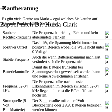
Kaufberatung
Es gibt viele Geräte am Markt – egal welches Sie kaufen auf
Zapper nach Dr. Hulda Clark
folgende Punkte sollten Sie achten:
Saubere
Die Frequenz hat richtige Ecken und kein
Rechteckfrequenz
abgerundete Flanken
Das heißt, die Spannung bleibt immer im
positiver Offset
positiven Bereich wobei die Welle nicht unter
0 Volt geht.
Auch die wenn Batteriespannung nachlässt
Stabile Frequenz
verändert sich die Frequenz nicht.
Damit die Batterie frühzeitig bei
Batteriekontrolle
Spannungsverlust gewechselt werden kann
und keine Abweichungen entstehen.
Die Frequenz sollte nach neusten
Frequenz 32-34
Erkenntnissen im Bereich zwischen 32-34
kHz
kHz liegen – hier ist die Effektifität am
höchsten.
Stromquelle (9
Der Zapper sollte mit einer 9Volt
Volt
Blockbatterie oder 2 AA Batterien betreiben
Blockbatterie)
werden können