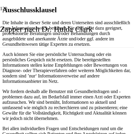
Ausschlussklausel
Die Inhalte in dieser Seite und deren Unterseiten sind ausschließlich
Zapper nach Dr. Hulda Clark
zum Informationszweck bestimmt. Sie sind nicht dazu geeignet,
professionelle Beratungen und/oder Behandlungen durch
ausgebildete und anerkannte Ärzte und/oder ggf. andere im
Gesundheitswesen tätige Experten zu ersetzen.
Auch können Sie eine persönliche Untersuchung oder ein
persönliches Gespräch nicht ersetzen. Die bereitgestellten
Informationen stellen keine Empfehlungen oder Bewertungen von
Diagnose- oder Therapieverfahren oder weiteren Möglichkeiten dar,
sondern sind ’nur‘ Informationsverweise auf andere
Informationsanbieter im Netz.
Wir fordern deshalb alle Benutzer mit Gesundheitsfragen und -
problemen dazu auf, im Bedarfsfall immer einen Arzt oder Experten
aufzusuchen. Wir sind bemüht, Informationen so aktuell und
umfassend wie möglich zu recherchieren und zu präsentieren; eine
Gewähr für die Vollständigkeit, Richtigkeit und Aktualität können
wir jedoch nicht übernehmen.
Bei allen individuellen Fragen und Entscheidungen rund um die
Gesundheit sollten sich Patienten und ihre Angehörigen auf jeden