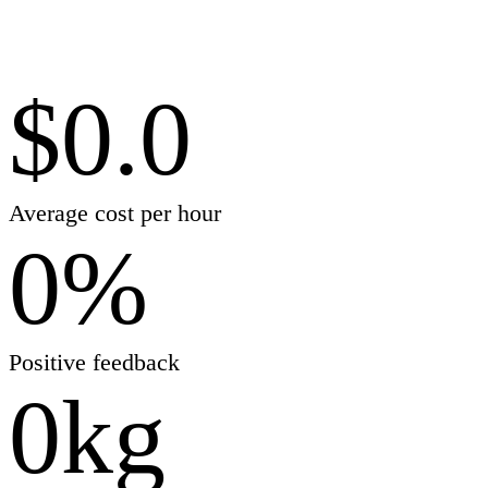
$
0.0
Average cost per hour
0
%
Positive feedback
0
kg