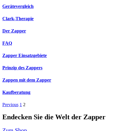
Gerätevergleich
Clark-Therapie
Der Zapper
FAQ
Zapper Einsatzgebiete
Prinzip des Zappers
Zappen mit dem Zapper
Kaufberatung
Previous
1
2
Endecken Sie die Welt der Zapper
Zum Shop