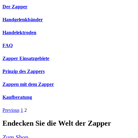
Der Zapper
Handgelenkbänder
Handelektroden
FAQ
Zapper Einsatzgebiete
Prinzip des Zappers
Zappen mit dem Zapper
Kaufberatung
Previous
1
2
Endecken Sie die Welt der Zapper
Zum Shop